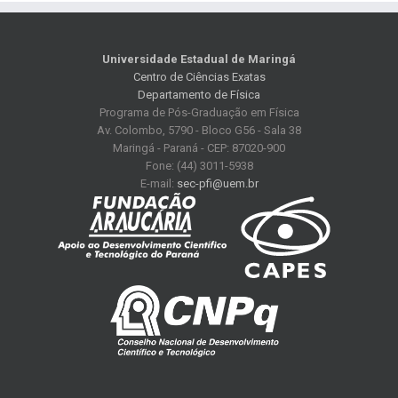
Universidade Estadual de Maringá
Centro de Ciências Exatas
Departamento de Física
Programa de Pós-Graduação em Física
Av. Colombo, 5790 - Bloco G56 - Sala 38
Maringá - Paraná - CEP: 87020-900
Fone: (44) 3011-5938
E-mail:
sec-pfi@uem.br